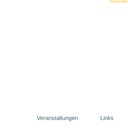
Veranstalt
 wollen aktuelle Termin für unsere Veranstaltung beko
Newsletter anmelden
Veranstaltungen
Links