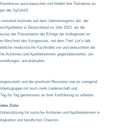
 Kenntnisse auszutauschen und fördert ihre Teilnahme an
ungen der SyGAAD.
e entstand erstmals auf dem Jahreskongress der der
und Apotheker in Deutschland im Jahr 2023, als die
esses der Präsentation der Erfolge der Kolleginnen im
 Abschnitt des Kongresses, mit dem Titel „Let’s talk
 weibliche medizinische Fachkräfte vor und beleuchtete die
che Ärztinnen und Apothekerinnen gegenüberstehen, um
Vorstellungen anzukämpfen.
ongressteils und der positiven Resonanz war es zwingend
Arbeitsgruppe mit noch mehr Leidenschaft und
Tag für Tag gemeinsam an ihrer Fortführung zu arbeiten.
nden Ziele:
 Unterstützung für syrische Ärztinnen und Apothekerinnen in
ähigkeiten und beruflichen Chancen.